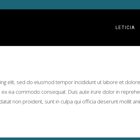
LETICIA
ing elit, sed do eiusmod tempor incididunt ut labore et dolor
uip ex ea commodo consequat. Duis aute irure dolor in reprehen
idatat non proident, sunt in culpa qui officia deserunt mollit a