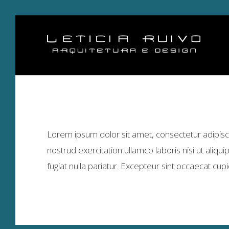
Lorem ipsum dolor sit amet, consectetur adipisc
nostrud exercitation ullamco laboris nisi ut aliq
fugiat nulla pariatur. Excepteur sint occaecat cup